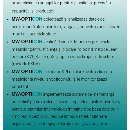
productivitatea angajaților printr-o planificare precisă a
capacității și producției.
MW-OPTI
CON
colectează și analizează datele de
performanță ale mașinilor și angajaților pentru a identifica în
mod țintit punctele slabe.
MW-OPTI
CON
verifică fluxurile de lucru și procesele
mașinilor pentru eficiență și blocaje, folosind metode Lean
precum KVP, Kaizen, 5S și optimizarea timpului de setare
(metoda EKUV).
MW-OPTI
CON
introduce KPI-uri clare pentru eficiența
mașinilor la nivelul shopfloor-ului și le monitorizează
constant.
MW-OPTI
CON
implementează sisteme de mentenanță
predictivă pentru a identifica din timp defecțiunile mașinilor și
pentru a optimiza intervalele de întreținere pe baza datelor în
timp real. Acest lucru reduce timpul de nefuncționare
neplanificat și prelungește durata de viață a mașinilor.