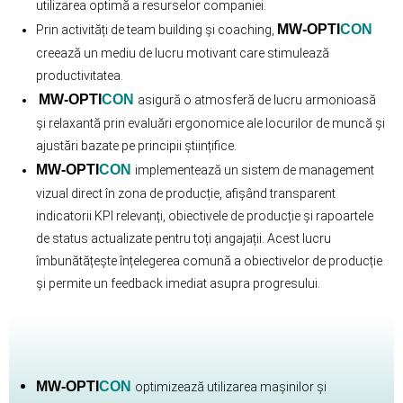
utilizarea optimă a resurselor companiei.
MW-OPTI
CON
Prin activități de team building și coaching,
creează un mediu de lucru motivant care stimulează
productivitatea.
MW-OPTI
CON
asigură o atmosferă de lucru armonioasă
și relaxantă prin evaluări ergonomice ale locurilor de muncă și
ajustări bazate pe principii științifice.
MW-OPTI
CON
implementează un sistem de management
vizual direct în zona de producție, afișând transparent
indicatorii KPI relevanți, obiectivele de producție și rapoartele
de status actualizate pentru toți angajații. Acest lucru
îmbunătățește înțelegerea comună a obiectivelor de producție
și permite un feedback imediat asupra progresului.
MW-OPTI
CON
optimizează utilizarea mașinilor și